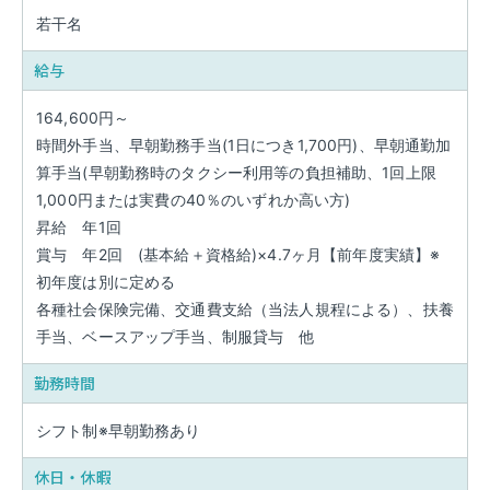
若干名
給与
164,600円～
時間外手当、早朝勤務手当(1日につき1,700円)、早朝通勤加
算手当(早朝勤務時のタクシー利用等の負担補助、1回上限
1,000円または実費の40％のいずれか高い方)
昇給 年1回
賞与 年2回 (基本給＋資格給)×4.7ヶ月【前年度実績】※
初年度は別に定める
各種社会保険完備、交通費支給（当法人規程による）、扶養
手当、ベースアップ手当、制服貸与 他
勤務時間
シフト制※早朝勤務あり
休日・休暇